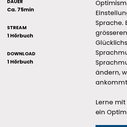
DAUER
Optimismu
Ca. 75min
Einstellu
Sprache. 
STREAM
grösseren
1 Hörbuch
Glücklichs
Sprachmus
DOWNLOAD
1 Hörbuch
Sprachmus
ändern, w
ankommt
Lerne mit
ein Optim