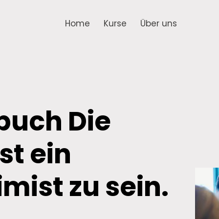
Home
Kurse
Über uns
buch Die
st ein
mist zu sein.